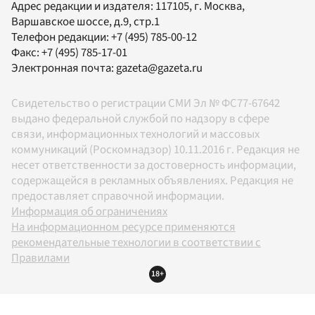
Адрес редакции и издателя:
117105
, г.
Москва
,
Варшавское шоссе, д.9, стр.1
Телефон редакции:
+7 (495) 785-00-12
Факс:
+7 (495) 785-17-01
Электронная почта:
gazeta@gazeta.ru
Свидетельство о регистрации СМИ Эл № ФС77-67642
выдано федеральной службой по надзору в сфере
связи, информационных технологий и массовых
коммуникаций (Роскомнадзор) 10.11.2016 г. Редакция не
несет ответственности за достоверность информации,
содержащейся в рекламных объявлениях. Редакция не
предоставляет справочной информации.
Информация об ограничениях
На информационном ресурсе применяются
рекомендательные технологии в соответствии с
Правилами
18+