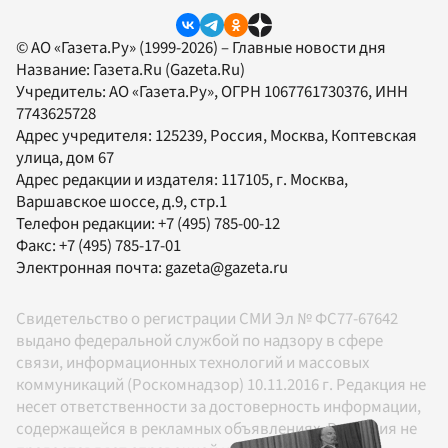
© АО «Газета.Ру» (1999-2026) – Главные новости дня
Название:
Газета.Ru
(Gazeta.Ru)
Учредитель:
АО «Газета.Ру»
, ОГРН 1067761730376, ИНН
7743625728
Адрес учредителя: 125239, Россия, Москва, Коптевская
улица, дом 67
Адрес редакции и издателя:
117105
, г.
Москва
,
Варшавское шоссе, д.9, стр.1
Телефон редакции:
+7 (495) 785-00-12
Факс:
+7 (495) 785-17-01
Электронная почта:
gazeta@gazeta.ru
Свидетельство о регистрации СМИ Эл № ФС77-67642
выдано федеральной службой по надзору в сфере
связи, информационных технологий и массовых
коммуникаций (Роскомнадзор) 10.11.2016 г. Редакция не
несет ответственности за достоверность информации,
содержащейся в рекламных объявлениях. Редакция не