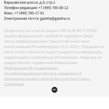
Варшавское шоссе, д.9, стр.1
Телефон редакции:
+7 (495) 785-00-12
Факс:
+7 (495) 785-17-01
Электронная почта:
gazeta@gazeta.ru
Свидетельство о регистрации СМИ Эл № ФС77-67642
выдано федеральной службой по надзору в сфере
связи, информационных технологий и массовых
коммуникаций (Роскомнадзор) 10.11.2016 г. Редакция не
несет ответственности за достоверность информации,
содержащейся в рекламных объявлениях. Редакция не
предоставляет справочной информации.
Информация об ограничениях
На информационном ресурсе применяются
рекомендательные технологии в соответствии с
Правилами
18+