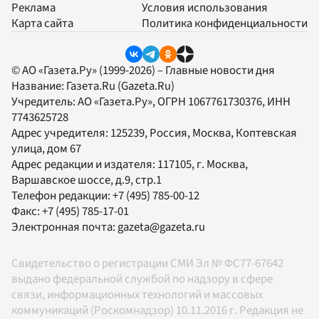
Реклама
Условия использования
Карта сайта
Политика конфиденциальности
© АО «Газета.Ру» (1999-2026) – Главные новости дня
Название:
Газета.Ru
(Gazeta.Ru)
Учредитель:
АО «Газета.Ру»
, ОГРН 1067761730376, ИНН
7743625728
Адрес учредителя: 125239, Россия, Москва, Коптевская
улица, дом 67
Адрес редакции и издателя:
117105
, г.
Москва
,
Варшавское шоссе, д.9, стр.1
Телефон редакции:
+7 (495) 785-00-12
Факс:
+7 (495) 785-17-01
Электронная почта:
gazeta@gazeta.ru
Свидетельство о регистрации СМИ Эл № ФС77-67642
выдано федеральной службой по надзору в сфере
связи, информационных технологий и массовых
коммуникаций (Роскомнадзор) 10.11.2016 г. Редакция не