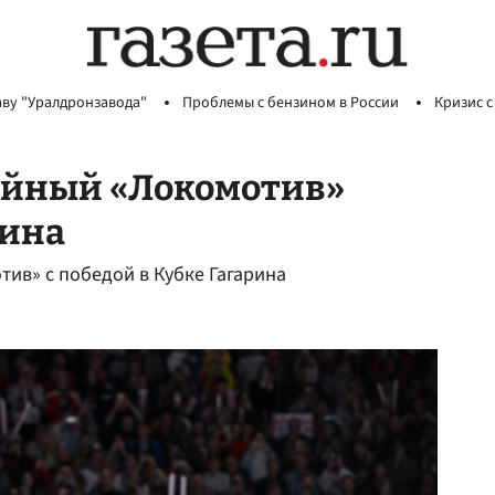
аву "Уралдронзавода"
Проблемы с бензином в России
Кризис с
ейный «Локомотив»
рина
ив» с победой в Кубке Гагарина