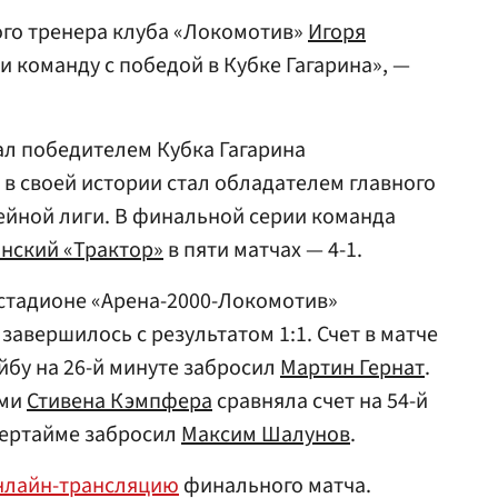
ого тренера клуба «Локомотив»
Игоря
 и команду с победой в Кубке Гагарина», —
ал победителем Кубка Гагарина
 в своей истории стал обладателем главного
ейной лиги. В финальной серии команда
нский «Трактор»
в пяти матчах — 4-1.
 стадионе «Арена-2000-Локомотив»
завершилось с результатом 1:1. Счет в матче
йбу на 26-й минуте забросил
Мартин Гернат
.
ями
Стивена Кэмпфера
сравняла счет на 54-й
вертайме забросил
Максим Шалунов
.
нлайн-трансляцию
финального матча.