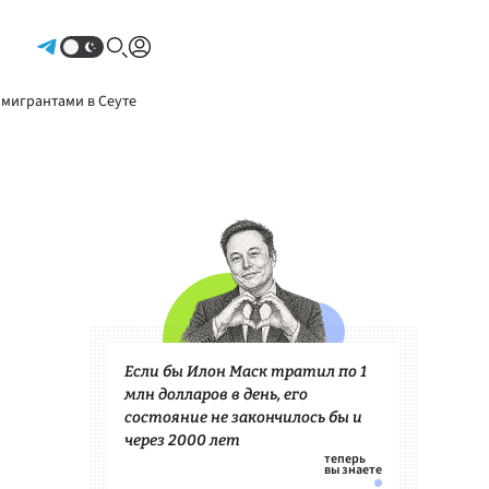
Авторизоваться
 мигрантами в Сеуте
Если бы Илон Маск тратил по 1
млн долларов в день, его
состояние не закончилось бы и
через 2000 лет