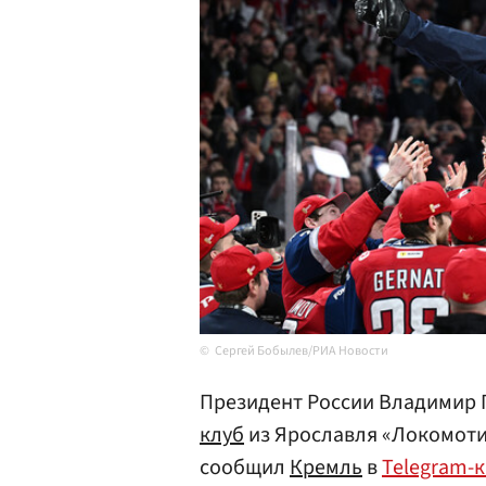
Сергей Бобылев/РИА Новости
Президент России Владимир 
клуб
из Ярославля «Локомотив
сообщил
Кремль
в
Telegram-