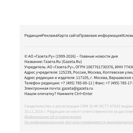
Редакция
Реклама
Карта сайта
Правовая информация
Услов
© АО «Газета.Ру» (1999-2026) – Главные новости дня
Название:
Газета.Ru
(Gazeta.Ru)
Учредитель:
АО «Газета.Ру»
, ОГРН 1067761730376, ИНН 7743
Адрес учредителя: 125239, Россия, Москва, Коптевская улиц
Адрес редакции и издателя:
117105
, г.
Москва
,
Варшавское шо
Телефон редакции:
+7 (495) 785-00-12
| Факс:
+7 (495) 785-17
Электронная почта:
gazeta@gazeta.ru
Нашли опечатку? Нажмите Ctrl+Enter
Свидетельство о регистрации СМИ Эл № ФС77-67642 выда
10.11.2016 г. Редакция не несет ответственности за дос
Информация об ограничениях
На информационном ресурсе применяются рекомендатель