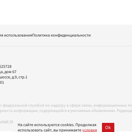
ия использования
Политика конфиденциальности
625728
а, дом 67
ссе, д.9, стр.1
-01
но федеральной службой по надзору в сфере связи, информационных т
товерность информации, содержащейся в рекламных объявлениях. Редак
ные технологии в соответствии с Правилами
На сайте используются cookies. Продолжая
Ok
использовать сайт, вы принимаете
условия