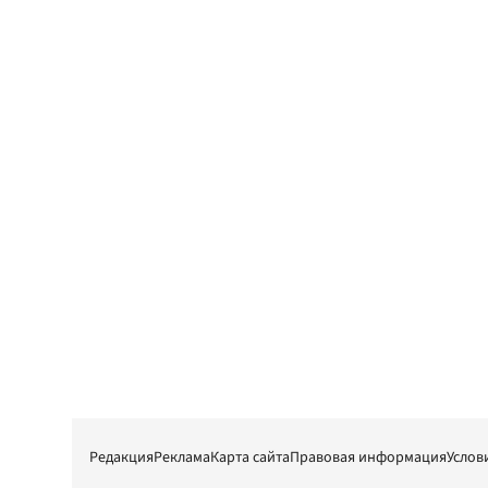
Редакция
Реклама
Карта сайта
Правовая информация
Услов