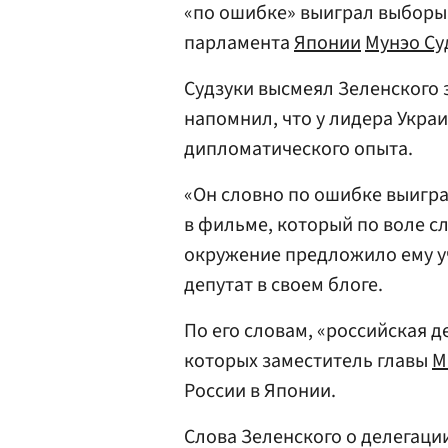
«по ошибке» выиграл выборы.
парламента
Японии
Мунэо Су
Судзуки высмеял Зеленского з
напомнил, что у лидера Укра
дипломатического опыта.
«Он словно по ошибке выиграл
в фильме, который по воле сл
окружение предложило ему уч
депутат в своем блоге.
По его словам, «российская д
которых заместитель главы
М
России в Японии.
Слова Зеленского о делегации