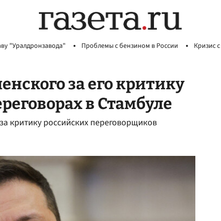
аву "Уралдронзавода"
Проблемы с бензином в России
Кризис с
енского за его критику
ереговорах в Стамбуле
 за критику российских переговорщиков