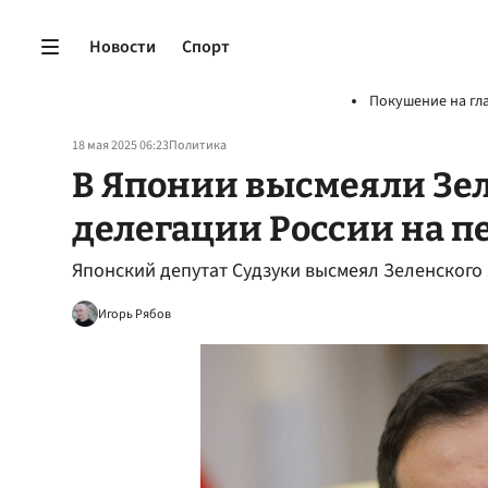
Новости
Спорт
Покушение на гл
18 мая 2025 06:23
Политика
В Японии высмеяли Зел
делегации России на п
Японский депутат Судзуки высмеял Зеленского
Игорь Рябов