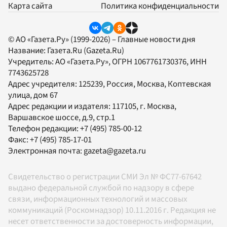
Карта сайта
Политика конфиденциальности
© АО «Газета.Ру» (1999-2026) – Главные новости дня
Название:
Газета.Ru
(Gazeta.Ru)
Учредитель:
АО «Газета.Ру»
, ОГРН 1067761730376, ИНН
7743625728
Адрес учредителя: 125239, Россия, Москва, Коптевская
улица, дом 67
Адрес редакции и издателя:
117105
, г.
Москва
,
Варшавское шоссе, д.9, стр.1
Телефон редакции:
+7 (495) 785-00-12
Факс:
+7 (495) 785-17-01
Электронная почта:
gazeta@gazeta.ru
Свидетельство о регистрации СМИ Эл № ФС77-67642
выдано федеральной службой по надзору в сфере
связи, информационных технологий и массовых
коммуникаций (Роскомнадзор) 10.11.2016 г. Редакция не
несет ответственности за достоверность информации,