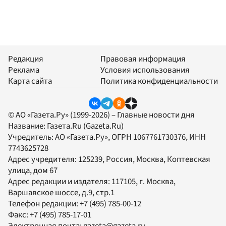
Редакция
Правовая информация
Реклама
Условия использования
Карта сайта
Политика конфиденциальности
© АО «Газета.Ру» (1999-2026) – Главные новости дня
Название:
Газета.Ru
(Gazeta.Ru)
Учредитель:
АО «Газета.Ру»
, ОГРН 1067761730376, ИНН
7743625728
Адрес учредителя: 125239, Россия, Москва, Коптевская
улица, дом 67
Адрес редакции и издателя:
117105
, г.
Москва
,
Варшавское шоссе, д.9, стр.1
Телефон редакции:
+7 (495) 785-00-12
Факс:
+7 (495) 785-17-01
Электронная почта:
gazeta@gazeta.ru