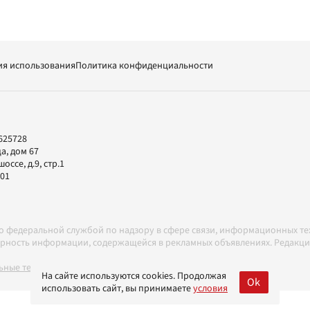
ия использования
Политика конфиденциальности
625728
а, дом 67
ссе, д.9, стр.1
-01
но федеральной службой по надзору в сфере связи, информационных т
товерность информации, содержащейся в рекламных объявлениях. Редак
ные технологии в соответствии с Правилами
На сайте используются cookies. Продолжая
Ok
использовать сайт, вы принимаете
условия