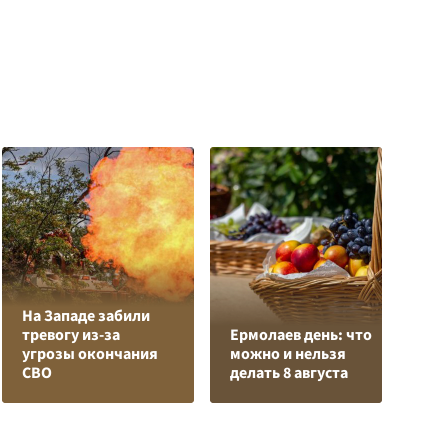
На Западе забили
К
тревогу из-за
Ермолаев день: что
Л
угрозы окончания
можно и нельзя
К
СВО
делать 8 августа
с