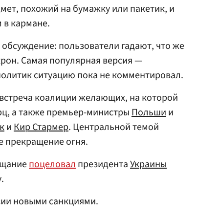
мет, похожий на бумажку или пакетик, и
м в кармане.
 обсуждение: пользователи гадают, что же
крон. Самая популярная версия —
политик ситуацию пока не комментировал.
встреча коалиции желающих, на которой
рц, а также премьер-министры
Польши
и
к
и
Кир Стармер
. Центральной темой
е прекращение огня.
ощание
поцеловал
президента
Украины
.
ии новыми санкциями.