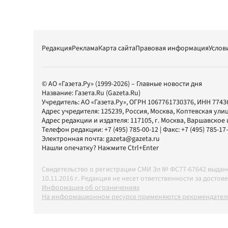
Редакция
Реклама
Карта сайта
Правовая информация
Услов
© АО «Газета.Ру» (1999-2026) – Главные новости дня
Название:
Газета.Ru
(Gazeta.Ru)
Учредитель:
АО «Газета.Ру»
, ОГРН 1067761730376, ИНН 7743
Адрес учредителя: 125239, Россия, Москва, Коптевская улиц
Адрес редакции и издателя:
117105
, г.
Москва
,
Варшавское шо
Телефон редакции:
+7 (495) 785-00-12
| Факс:
+7 (495) 785-17
Электронная почта:
gazeta@gazeta.ru
Нашли опечатку? Нажмите Ctrl+Enter
Свидетельство о регистрации СМИ Эл № ФС77-67642 выда
10.11.2016 г. Редакция не несет ответственности за дос
Информация об ограничениях
На информационном ресурсе применяются рекомендатель