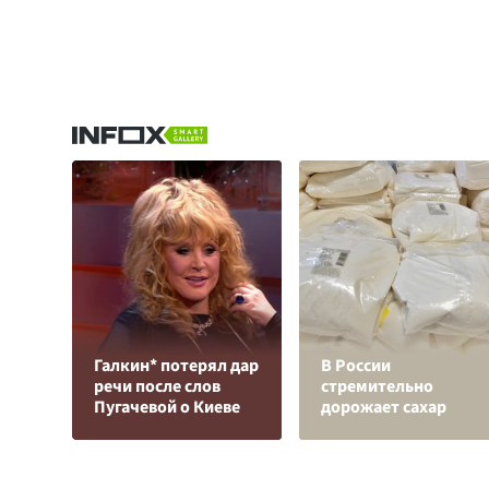
Галкин* потерял дар
В России
речи после слов
стремительно
Пугачевой о Киеве
дорожает сахар