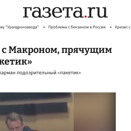
аву "Уралдронзавода"
Проблемы с бензином в России
Кризис с
о с Макроном, прячущим
акетик»
карман подозрительный «пакетик»