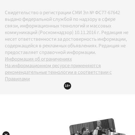
Свидетельство о регистрации СМИ Эл № ФС77-67642
выдано федеральной службой по надзору в сфере
связи, информационных технологий и массовых
коммуникаций (Роскомнадзор) 10.11.2016 г. Редакция не
несет ответственности за достоверность информации,
содержащейся в рекламных объявлениях. Редакция не
предоставляет справочной информации.
Информация об ограничениях
На информационном ресурсе применяются
рекомендательные технологии в соответствии с
Правилами
18+