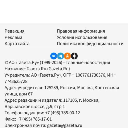
Редакция
Правовая информация
Реклама
Условия использования
Карта сайта
Политика конфиденциальности
© АО «Газета.Ру» (1999-2026) – Главные новости дня
Название:
Газета.Ru
(Gazeta.Ru)
Учредитель:
АО «Газета.Ру»
, ОГРН 1067761730376, ИНН
7743625728
Адрес учредителя: 125239, Россия, Москва, Коптевская
улица, дом 67
Адрес редакции и издателя:
117105
, г.
Москва
,
Варшавское шоссе, д.9, стр.1
Телефон редакции:
+7 (495) 785-00-12
Факс:
+7 (495) 785-17-01
Электронная почта:
gazeta@gazeta.ru