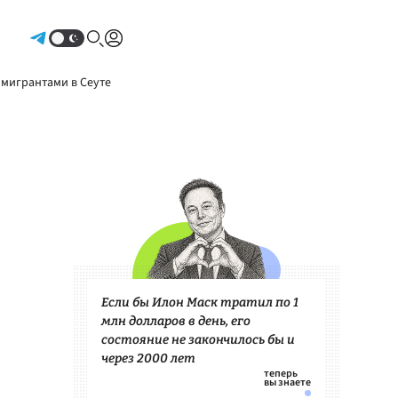
Авторизоваться
 мигрантами в Сеуте
Если бы Илон Маск тратил по 1
млн долларов в день, его
состояние не закончилось бы и
через 2000 лет