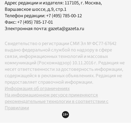
Адрес редакции и издателя:
117105
, г.
Москва
,
Варшавское шоссе, д.9, стр.1
Телефон редакции:
+7 (495) 785-00-12
Факс:
+7 (495) 785-17-01
Электронная почта:
gazeta@gazeta.ru
Свидетельство о регистрации СМИ Эл № ФС77-67642
выдано федеральной службой по надзору в сфере
связи, информационных технологий и массовых
коммуникаций (Роскомнадзор) 10.11.2016 г. Редакция не
несет ответственности за достоверность информации,
содержащейся в рекламных объявлениях. Редакция не
предоставляет справочной информации.
Информация об ограничениях
На информационном ресурсе применяются
рекомендательные технологии в соответствии с
Правилами
18+