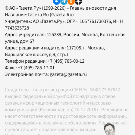
© АО «Газета.Ру» (1999-2026) – Главные новости дня
Название:
Газета.Ru
(Gazeta.Ru)
Учредитель:
АО «Газета.Ру»
, ОГРН 1067761730376, ИНН
7743625728
Адрес учредителя: 125239, Россия, Москва, Коптевская
улица, дом 67
Адрес редакции и издателя:
117105
, г.
Москва
,
Варшавское шоссе, д.9, стр.1
Телефон редакции:
+7 (495) 785-00-12
Факс:
+7 (495) 785-17-01
Электронная почта:
gazeta@gazeta.ru
Свидетельство о регистрации СМИ Эл № ФС77-67642
выдано федеральной службой по надзору в сфере
связи, информационных технологий и массовых
коммуникаций (Роскомнадзор) 10.11.2016 г. Редакция не
несет ответственности за достоверность информации,
содержащейся в рекламных объявлениях. Редакция не
предоставляет справочной информации.