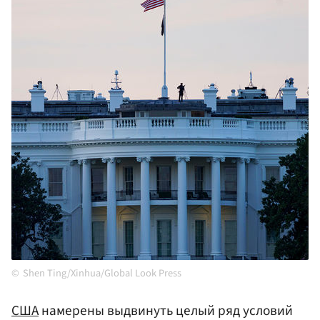
Shen Ting/Xinhua/Global Look Press
США
намерены выдвинуть целый ряд условий