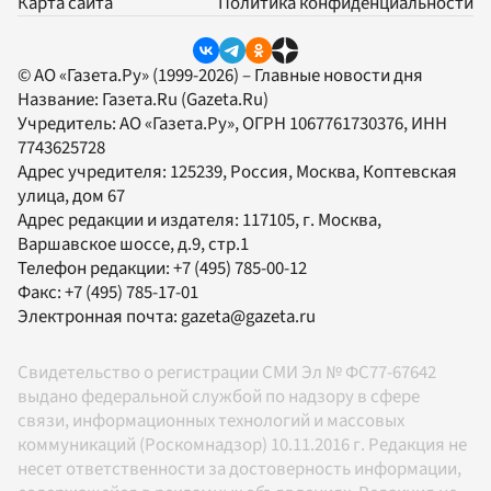
Карта сайта
Политика конфиденциальности
© АО «Газета.Ру» (1999-2026) – Главные новости дня
Название:
Газета.Ru
(Gazeta.Ru)
Учредитель:
АО «Газета.Ру»
, ОГРН 1067761730376, ИНН
7743625728
Адрес учредителя: 125239, Россия, Москва, Коптевская
улица, дом 67
Адрес редакции и издателя:
117105
, г.
Москва
,
Варшавское шоссе, д.9, стр.1
Телефон редакции:
+7 (495) 785-00-12
Факс:
+7 (495) 785-17-01
Электронная почта:
gazeta@gazeta.ru
Свидетельство о регистрации СМИ Эл № ФС77-67642
выдано федеральной службой по надзору в сфере
связи, информационных технологий и массовых
коммуникаций (Роскомнадзор) 10.11.2016 г. Редакция не
несет ответственности за достоверность информации,