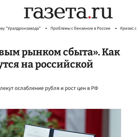
аву "Уралдронзавода"
Проблемы с бензином в России
Кризис с
овым рынком сбыта». Как
тся на российской
екут ослабление рубля и рост цен в РФ