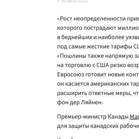
The White House
«Рост неопределенности прив
которого пострадают миллио
в беднейших и наиболее уязви
под самые жесткие тарифы СШ
«Пошлины также напрямую за
на торговлю с США резко возра
Евросоюз готовит новые конт
он касается американских тар
расширить ответные меры, чт
фон дер Ляйнен.
Премьер-министр Канады
Ма
для защиты канадских рабочи