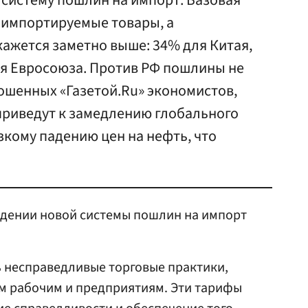
 систему пошлин на импорт. Базовая
е импортируемые товары, а
кажется заметно выше: 34% для Китая,
ля Евросоюза. Против РФ пошлины не
ошенных «Газетой.Ru» экономистов,
риведут к замедлению глобального
зкому падению цен на нефть, что
едении новой системы пошлин на импорт
 несправедливые торговые практики,
м рабочим и предприятиям. Эти тарифы