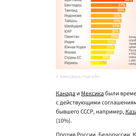
Алина Джусь/«Газета.Ru»
Канада
и
Мексика
были време
с действующими соглашениям
бывшего СССР, например,
Каз
(10%).
Против России,
Белоруссии
,