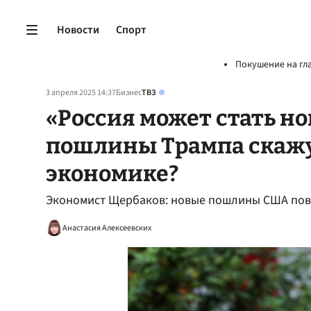
Новости
Спорт
Покушение на гл
3 апреля 2025 14:37
Бизнес
ТВЗ
«Россия может стать н
пошлины Трампа скажу
экономике?
Экономист Щербаков: новые пошлины США повл
Анастасия Алексеевских