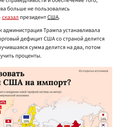
е справедливости и обеспечение того,
тва больше не пользовались
—
сказал
президент
США
.
ак администрация Трампа устанавливала
орговый дефицит США со страной делится
лучившаяся сумма делится на два, потом
лучить проценты.