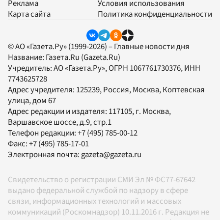
Реклама
Условия использования
Карта сайта
Политика конфиденциальности
© АО «Газета.Ру» (1999-2026) – Главные новости дня
Название:
Газета.Ru
(Gazeta.Ru)
Учредитель:
АО «Газета.Ру»
, ОГРН 1067761730376, ИНН
7743625728
Адрес учредителя: 125239, Россия, Москва, Коптевская
улица, дом 67
Адрес редакции и издателя:
117105
, г.
Москва
,
Варшавское шоссе, д.9, стр.1
Телефон редакции:
+7 (495) 785-00-12
Факс:
+7 (495) 785-17-01
Электронная почта:
gazeta@gazeta.ru
Свидетельство о регистрации СМИ Эл № ФС77-67642
выдано федеральной службой по надзору в сфере
связи, информационных технологий и массовых
коммуникаций (Роскомнадзор) 10.11.2016 г. Редакция не