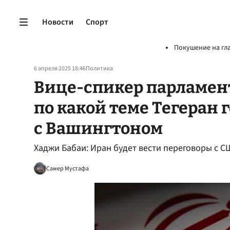
Новости
Спорт
Покушение на гл
6 апреля 2025 18:46
Политика
Вице-спикер парламент
по какой теме Тегеран 
с Вашингтоном
Хаджи Бабаи: Иран будет вести переговоры с 
Самер Мустафа