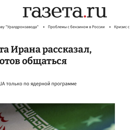
аву "Уралдронзавода"
Проблемы с бензином в России
Кризис с
а Ирана рассказал,
готов общаться
США только по ядерной программе