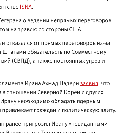
гентство
ISNA
.
Тегерана
о ведении непрямых переговоров
том на травлю со стороны США.
ан отказался от прямых переговоров из-за
 Штатами обязательств по Совместному
ий (СВПД), а также постоянных угроз и
арламента Ирана Ахмад Надери
заявил
, что
 в отношении Северной Кореи и других
то Ирану необходимо обладать ядерным
 привлекает граждан и политическую элиту.
мп
ранее пригрозил Ирану «невиданными
и Вашингтон и Тегеран не достигнут