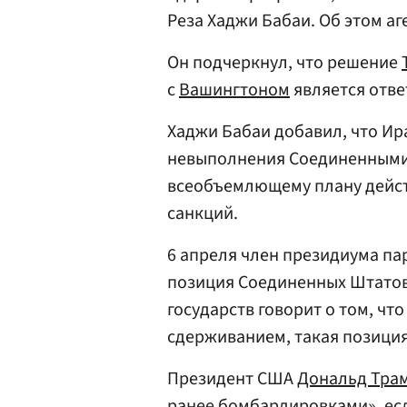
Реза Хаджи Бабаи. Об этом а
Он подчеркнул, что решение
с
Вашингтоном
является отве
Хаджи Бабаи добавил, что Ир
невыполнения Соединенными
всеобъемлющему плану действ
санкций.
6 апреля член президиума п
позиция Соединенных Штатов
государств говорит о том, ч
сдерживанием, такая позиция
Президент США
Дональд Тра
ранее бомбардировками», есл