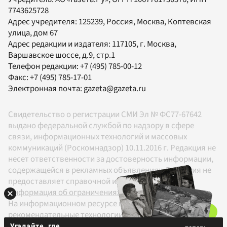
7743625728
Адрес учредителя: 125239, Россия, Москва, Коптевская
улица, дом 67
Адрес редакции и издателя:
117105
, г.
Москва
,
Варшавское шоссе, д.9, стр.1
Телефон редакции:
+7 (495) 785-00-12
Факс:
+7 (495) 785-17-01
Электронная почта:
gazeta@gazeta.ru
Свидетельство о регистрации СМИ Эл № ФС77-67642
выдано федеральной службой по надзору в сфере
связи, информационных технологий и массовых
коммуникаций (Роскомнадзор) 10.11.2016 г. Редакция не
несет ответственности за достоверность информации,
содержащейся в рекламных объявлениях. Редакция не
предоставляет справочной информации.
Информация об ограничениях
На информационном ресурсе применяются
рекомендательные технологии в соответствии с
Правилами
Угадайте, где