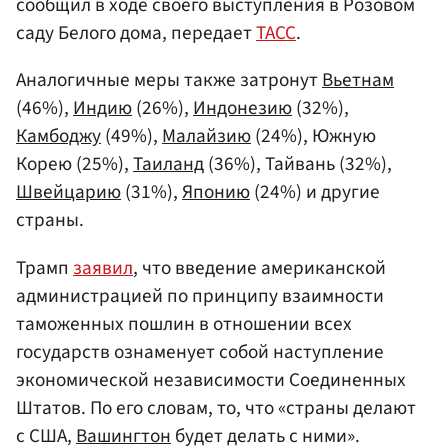
сообщил в ходе своего выступления в Розовом
саду Белого дома, передает
ТАСС
.
Аналогичные меры также затронут
Вьетнам
(46%),
Индию
(26%),
Индонезию
(32%),
Камбоджу
(49%),
Малайзию
(24%), Южную
Корею (25%),
Таиланд
(36%), Тайвань (32%),
Швейцарию
(31%),
Японию
(24%) и другие
страны.
Трамп
заявил
, что введение американской
администрацией по принципу взаимности
таможенных пошлин в отношении всех
государств ознаменует собой наступление
экономической независимости Соединенных
Штатов. По его словам, то, что «страны делают
с США,
Вашингтон
будет делать с ними».