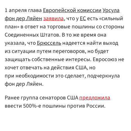
1 апреля глава
Европейской комиссии
Урсула
фон дер Ляйен
заявила
, что у
ЕС
есть «сильный
план» в ответ на торговые пошлины со стороны
Соединенных Штатов. В то же время она
указала, что
Брюссель
надеется найти выход
из ситуации путем переговоров, но будет
защищать собственные интересы. Евросоюз не
хочет отвечать на действия США, но
при необходимости это сделает, подчеркнула
фон дер Ляйен.
Ранее группа сенаторов США
предложила
ввести 500%-е пошлины против России.