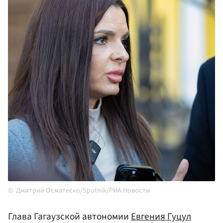
Дмитрий Осматеско/Sputnik/РИА Новости
Глава Гагаузской автономии
Евгения Гуцул