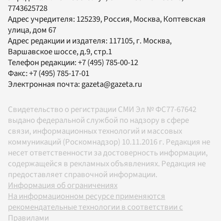
7743625728
Адрес учредителя: 125239, Россия, Москва, Коптевская
улица, дом 67
Адрес редакции и издателя:
117105
, г.
Москва
,
Варшавское шоссе, д.9, стр.1
Телефон редакции:
+7 (495) 785-00-12
Факс:
+7 (495) 785-17-01
Электронная почта:
gazeta@gazeta.ru
Свидетельство о регистрации СМИ Эл № ФС77-67642
выдано федеральной службой по надзору в сфере
связи, информационных технологий и массовых
коммуникаций (Роскомнадзор) 10.11.2016 г. Редакция не
несет ответственности за достоверность информации,
содержащейся в рекламных объявлениях. Редакция не
предоставляет справочной информации.
Информация об ограничениях
На информационном ресурсе применяются
рекомендательные технологии в соответствии с
Правилами