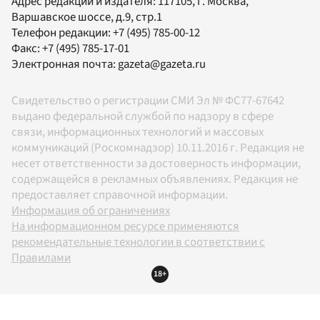
Адрес редакции и издателя:
117105
, г.
Москва
,
Варшавское шоссе, д.9, стр.1
Телефон редакции:
+7 (495) 785-00-12
Факс:
+7 (495) 785-17-01
Электронная почта:
gazeta@gazeta.ru
Свидетельство о регистрации СМИ Эл № ФС77-67642
выдано федеральной службой по надзору в сфере
связи, информационных технологий и массовых
коммуникаций (Роскомнадзор) 10.11.2016 г. Редакция не
несет ответственности за достоверность информации,
содержащейся в рекламных объявлениях. Редакция не
предоставляет справочной информации.
Информация об ограничениях
На информационном ресурсе применяются
рекомендательные технологии в соответствии с
Правилами
18+