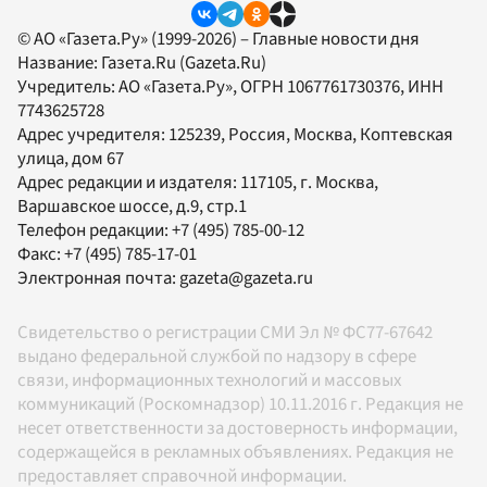
© АО «Газета.Ру» (1999-2026) – Главные новости дня
Название:
Газета.Ru
(Gazeta.Ru)
Учредитель:
АО «Газета.Ру»
, ОГРН 1067761730376, ИНН
7743625728
Адрес учредителя: 125239, Россия, Москва, Коптевская
улица, дом 67
Адрес редакции и издателя:
117105
, г.
Москва
,
Варшавское шоссе, д.9, стр.1
Телефон редакции:
+7 (495) 785-00-12
Факс:
+7 (495) 785-17-01
Электронная почта:
gazeta@gazeta.ru
Свидетельство о регистрации СМИ Эл № ФС77-67642
выдано федеральной службой по надзору в сфере
связи, информационных технологий и массовых
коммуникаций (Роскомнадзор) 10.11.2016 г. Редакция не
несет ответственности за достоверность информации,
содержащейся в рекламных объявлениях. Редакция не
предоставляет справочной информации.