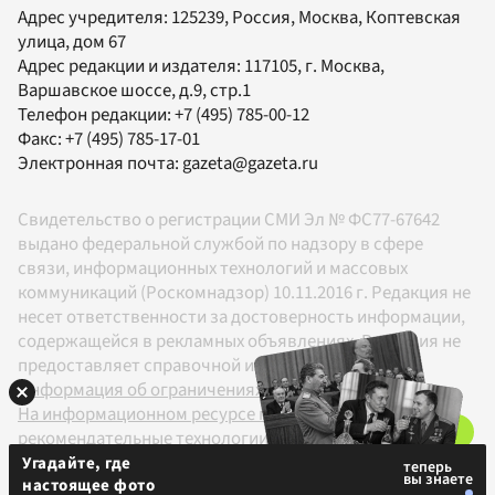
Адрес учредителя: 125239, Россия, Москва, Коптевская
улица, дом 67
Адрес редакции и издателя:
117105
, г.
Москва
,
Варшавское шоссе, д.9, стр.1
Телефон редакции:
+7 (495) 785-00-12
Факс:
+7 (495) 785-17-01
Электронная почта:
gazeta@gazeta.ru
Свидетельство о регистрации СМИ Эл № ФС77-67642
выдано федеральной службой по надзору в сфере
связи, информационных технологий и массовых
коммуникаций (Роскомнадзор) 10.11.2016 г. Редакция не
несет ответственности за достоверность информации,
содержащейся в рекламных объявлениях. Редакция не
предоставляет справочной информации.
Информация об ограничениях
На информационном ресурсе применяются
рекомендательные технологии в соответствии с
Правилами
Угадайте, где
настоящее фото
18+