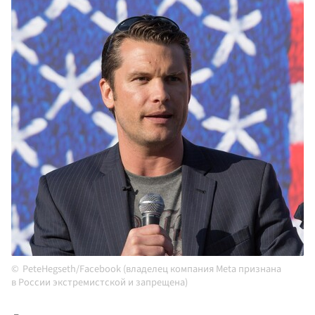
PeteHegseth/Facebook (владелец компания Meta признана
в России экстремистской и запрещена)