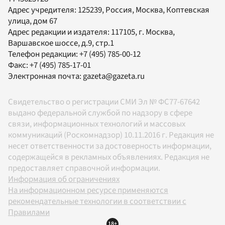
Адрес учредителя: 125239, Россия, Москва, Коптевская
улица, дом 67
Адрес редакции и издателя:
117105
, г.
Москва
,
Варшавское шоссе, д.9, стр.1
Телефон редакции:
+7 (495) 785-00-12
Факс:
+7 (495) 785-17-01
Электронная почта:
gazeta@gazeta.ru
Свидетельство о регистрации СМИ Эл № ФС77-67642
выдано федеральной службой по надзору в сфере
связи, информационных технологий и массовых
коммуникаций (Роскомнадзор) 10.11.2016 г. Редакция не
несет ответственности за достоверность информации,
содержащейся в рекламных объявлениях. Редакция не
предоставляет справочной информации.
Информация об ограничениях
На информационном ресурсе применяются
рекомендательные технологии в соответствии с
Правилами
18+