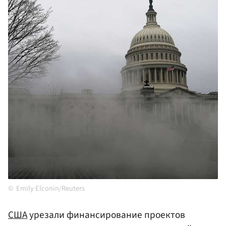
Emily Elconin/Reuters
США
урезали финансирование проектов