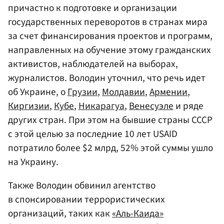
причастно к подготовке и организации
государственных переворотов в странах мира
за счет финансирования проектов и программ,
направленных на обучение этому гражданских
активистов, наблюдателей на выборах,
журналистов. Володин уточнил, что речь идет
об Украине, о
Грузии
,
Молдавии
,
Армении
,
Киргизии
,
Кубе
,
Никарагуа
,
Венесуэле
и ряде
других стран. При этом на бывшие страны СССР
с этой целью за последние 10 лет USAID
потратило более $2 млрд, 52% этой суммы ушло
на Украину.
Также Володин обвинил агентство
в спонсировании террористических
организаций, таких как
«Аль-Каида»