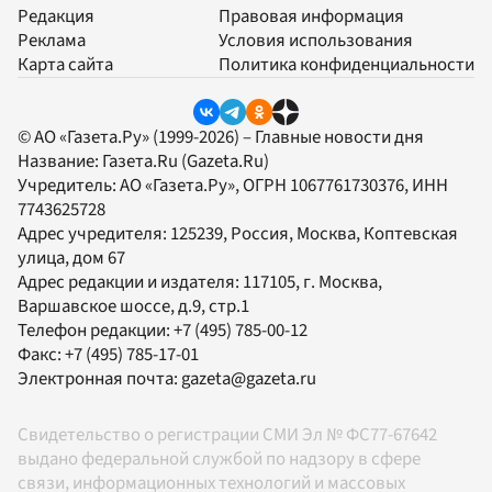
Редакция
Правовая информация
Реклама
Условия использования
Карта сайта
Политика конфиденциальности
© АО «Газета.Ру» (1999-2026) – Главные новости дня
Название:
Газета.Ru
(Gazeta.Ru)
Учредитель:
АО «Газета.Ру»
, ОГРН 1067761730376, ИНН
7743625728
Адрес учредителя: 125239, Россия, Москва, Коптевская
улица, дом 67
Адрес редакции и издателя:
117105
, г.
Москва
,
Варшавское шоссе, д.9, стр.1
Телефон редакции:
+7 (495) 785-00-12
Факс:
+7 (495) 785-17-01
Электронная почта:
gazeta@gazeta.ru
Свидетельство о регистрации СМИ Эл № ФС77-67642
выдано федеральной службой по надзору в сфере
связи, информационных технологий и массовых