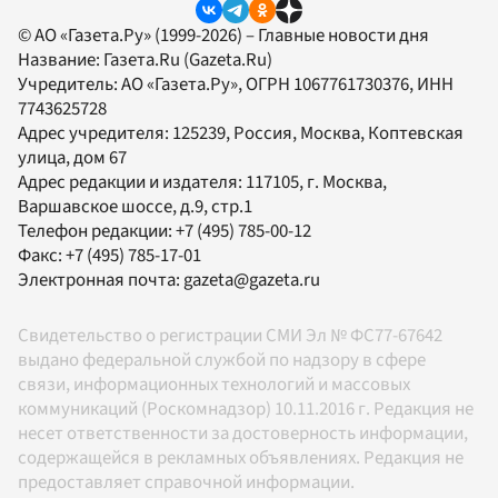
© АО «Газета.Ру» (1999-2026) – Главные новости дня
Название:
Газета.Ru
(Gazeta.Ru)
Учредитель:
АО «Газета.Ру»
, ОГРН 1067761730376, ИНН
7743625728
Адрес учредителя: 125239, Россия, Москва, Коптевская
улица, дом 67
Адрес редакции и издателя:
117105
, г.
Москва
,
Варшавское шоссе, д.9, стр.1
Телефон редакции:
+7 (495) 785-00-12
Факс:
+7 (495) 785-17-01
Электронная почта:
gazeta@gazeta.ru
Свидетельство о регистрации СМИ Эл № ФС77-67642
выдано федеральной службой по надзору в сфере
связи, информационных технологий и массовых
коммуникаций (Роскомнадзор) 10.11.2016 г. Редакция не
несет ответственности за достоверность информации,
содержащейся в рекламных объявлениях. Редакция не
предоставляет справочной информации.