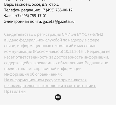
Варшавское шоссе, д.9, стр.1
Телефон редакции:
+7 (495) 785-00-12
Факс:
+7 (495) 785-17-01
Электронная почта:
gazeta@gazeta.ru
Свидетельство о регистрации СМИ Эл № ФС77-67642
выдано федеральной службой по надзору в сфере
связи, информационных технологий и массовых
коммуникаций (Роскомнадзор) 10.11.2016 г. Редакция не
несет ответственности за достоверность информации,
содержащейся в рекламных объявлениях. Редакция не
предоставляет справочной информации.
Информация об ограничениях
На информационном ресурсе применяются
рекомендательные технологии в соответствии с
Правилами
18+