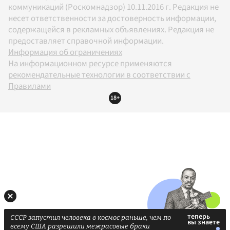
коммуникаций (Роскомнадзор) 10.11.2016 г. Редакция не
несет ответственности за достоверность информации,
содержащейся в рекламных объявлениях. Редакция не
предоставляет справочной информации.
Информация об ограничениях
На информационном ресурсе применяются
рекомендательные технологии в соответствии с
Правилами
18+
СССР запустил человека в космос раньше, чем по
всему США разрешили межрасовые браки