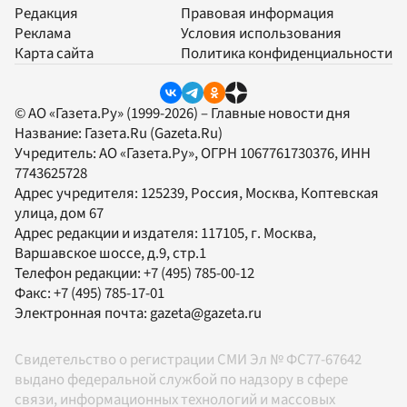
Редакция
Правовая информация
Реклама
Условия использования
Карта сайта
Политика конфиденциальности
© АО «Газета.Ру» (1999-2026) – Главные новости дня
Название:
Газета.Ru
(Gazeta.Ru)
Учредитель:
АО «Газета.Ру»
, ОГРН 1067761730376, ИНН
7743625728
Адрес учредителя: 125239, Россия, Москва, Коптевская
улица, дом 67
Адрес редакции и издателя:
117105
, г.
Москва
,
Варшавское шоссе, д.9, стр.1
Телефон редакции:
+7 (495) 785-00-12
Факс:
+7 (495) 785-17-01
Электронная почта:
gazeta@gazeta.ru
Свидетельство о регистрации СМИ Эл № ФС77-67642
выдано федеральной службой по надзору в сфере
связи, информационных технологий и массовых