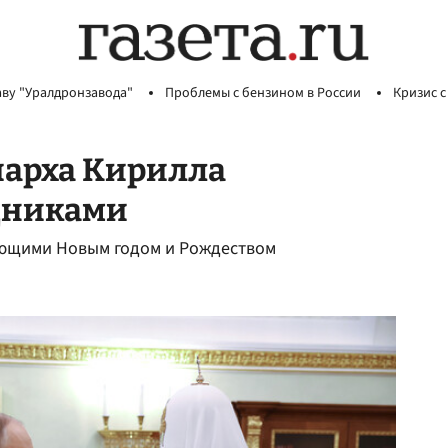
аву "Уралдронзавода"
Проблемы с бензином в России
Кризис с
иарха Кирилла
дниками
ающими Новым годом и Рождеством