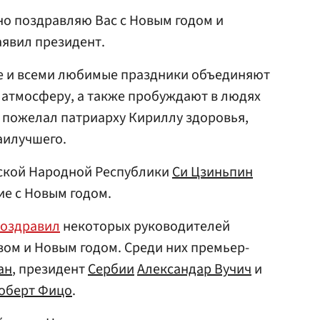
но поздравляю Вас с Новым годом и
аявил президент.
ые и всеми любимые праздники объединяют
 атмосферу, а также пробуждают в людях
н пожелал патриарху Кириллу здоровья,
наилучшего.
йской Народной Республики
Си Цзиньпин
е с Новым годом.
оздравил
некоторых руководителей
вом и Новым годом. Среди них премьер-
ан
, президент
Сербии
Александар Вучич
и
оберт Фицо
.