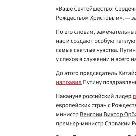
«Ваше Святейшество! Сердеч
Рождеством Христовым», — з
По его словам, замечательн
нас и создают особую теплую
самые светлые чувства. Пути
у спехов в служении и всего 
До этого председатель Кита
направил
Путину поздравлени
Накануне российский лидер
п
европейских стран с Рождест
министр
Венгрии
Виктор Орб
премьер-министр
Словакии
Р