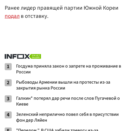
Ранее лидер правящей партии Южной Кореи
подал
в отставку.
1
Госдума приняла закон о запрете на проживание в
России
2
Рыбоводы Армении вышли на протесты из-за
закрытия рынка России
3
Галкин* потерял дар речи после слов Пугачевой о
Киеве
4
Зеленский неприлично повел cебя в присутствии
фон дер Ляйен
5
"Перелом ". В США забили тревогу из-за