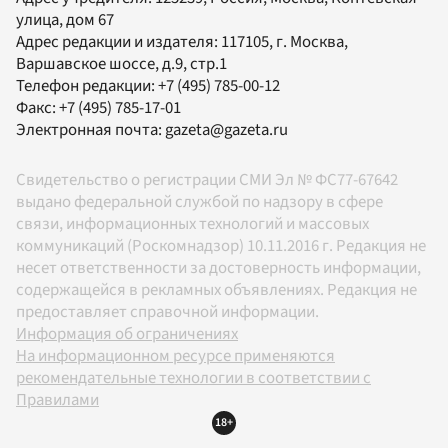
улица, дом 67
Адрес редакции и издателя:
117105
, г.
Москва
,
Варшавское шоссе, д.9, стр.1
Телефон редакции:
+7 (495) 785-00-12
Факс:
+7 (495) 785-17-01
Электронная почта:
gazeta@gazeta.ru
Свидетельство о регистрации СМИ Эл № ФС77-67642
выдано федеральной службой по надзору в сфере
связи, информационных технологий и массовых
коммуникаций (Роскомнадзор) 10.11.2016 г. Редакция не
несет ответственности за достоверность информации,
содержащейся в рекламных объявлениях. Редакция не
предоставляет справочной информации.
Информация об ограничениях
На информационном ресурсе применяются
рекомендательные технологии в соответствии с
Правилами
18+