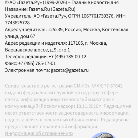
© АО «Газета.Ру» (1999-2026) – Главные новости дня
Название:
Газета.Ru
(Gazeta.Ru)
Учредитель:
АО «Газета.Ру»
, ОГРН 1067761730376, ИНН
7743625728
Адрес учредителя: 125239, Россия, Москва, Коптевская
улица, дом 67
Адрес редакции и издателя:
117105
, г.
Москва
,
Варшавское шоссе, д.9, стр.1
Телефон редакции:
+7 (495) 785-00-12
Факс:
+7 (495) 785-17-01
Электронная почта:
gazeta@gazeta.ru
Свидетельство о регистрации СМИ Эл № ФС77-67642
выдано федеральной службой по надзору в сфере
связи, информационных технологий и массовых
коммуникаций (Роскомнадзор) 10.11.2016 г. Редакция не
несет ответственности за достоверность информации,
содержащейся в рекламных объявлениях. Редакция не
предоставляет справочной информации.
Информация об ограничениях