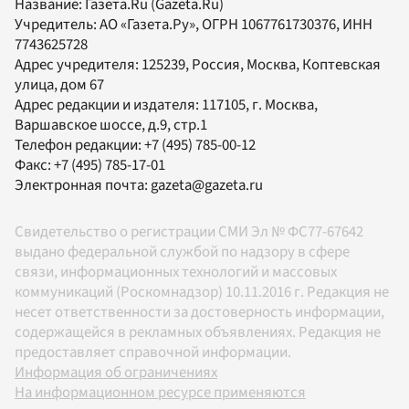
Название:
Газета.Ru
(Gazeta.Ru)
Учредитель:
АО «Газета.Ру»
, ОГРН 1067761730376, ИНН
7743625728
Адрес учредителя: 125239, Россия, Москва, Коптевская
улица, дом 67
Адрес редакции и издателя:
117105
, г.
Москва
,
Варшавское шоссе, д.9, стр.1
Телефон редакции:
+7 (495) 785-00-12
Факс:
+7 (495) 785-17-01
Электронная почта:
gazeta@gazeta.ru
Свидетельство о регистрации СМИ Эл № ФС77-67642
выдано федеральной службой по надзору в сфере
связи, информационных технологий и массовых
коммуникаций (Роскомнадзор) 10.11.2016 г. Редакция не
несет ответственности за достоверность информации,
содержащейся в рекламных объявлениях. Редакция не
предоставляет справочной информации.
Информация об ограничениях
На информационном ресурсе применяются