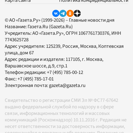
Карта сайта
Политика конфиденциальности
© АО «Газета.Ру» (1999-2026) – Главные новости дня
Название:
Газета.Ru
(Gazeta.Ru)
Учредитель:
АО «Газета.Ру»
, ОГРН 1067761730376, ИНН
7743625728
Адрес учредителя: 125239, Россия, Москва, Коптевская
улица, дом 67
Адрес редакции и издателя:
117105
, г.
Москва
,
Варшавское шоссе, д.9, стр.1
Телефон редакции:
+7 (495) 785-00-12
Факс:
+7 (495) 785-17-01
Электронная почта:
gazeta@gazeta.ru
Свидетельство о регистрации СМИ Эл № ФС77-67642
выдано федеральной службой по надзору в сфере
связи, информационных технологий и массовых
коммуникаций (Роскомнадзор) 10.11.2016 г. Редакция не
несет ответственности за достоверность информации,