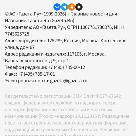
© АО «Газета.Ру» (1999-2026) – Главные новости дня
Название:
Газета.Ru
(Gazeta.Ru)
Учредитель:
АО «Газета.Ру»
, ОГРН 1067761730376, ИНН
7743625728
Адрес учредителя: 125239, Россия, Москва, Коптевская
улица, дом 67
Адрес редакции и издателя:
117105
, г.
Москва
,
Варшавское шоссе, д.9, стр.1
Телефон редакции:
+7 (495) 785-00-12
Факс:
+7 (495) 785-17-01
Электронная почта:
gazeta@gazeta.ru
Свидетельство о регистрации СМИ Эл № ФС77-67642
выдано федеральной службой по надзору в сфере
связи, информационных технологий и массовых
коммуникаций (Роскомнадзор) 10.11.2016 г. Редакция не
несет ответственности за достоверность информации,
содержащейся в рекламных объявлениях. Редакция не