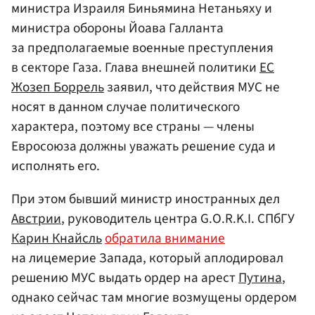
министра Израиля Биньямина Нетаньяху и
министра обороны Йоава Галланта
за предполагаемые военные преступления
в секторе Газа. Глава внешней политики
ЕС
Жозеп Боррель
заявил, что действия МУС не
носят в данном случае политического
характера, поэтому все страны — члены
Евросоюза должны уважать решение суда и
исполнять его.
При этом бывший министр иностранных дел
Австрии
, руководитель центра G.O.R.K.I. СПбГУ
Карин Кнайсль
обратила внимание
на лицемерие Запада, который аплодировал
решению МУС выдать ордер на арест
Путина
,
однако сейчас там многие возмущены ордером