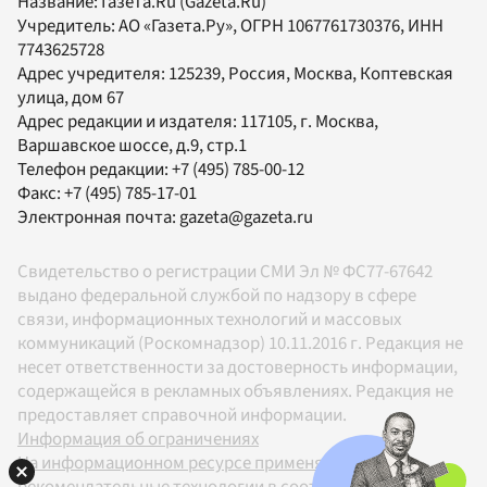
Название:
Газета.Ru
(Gazeta.Ru)
Учредитель:
АО «Газета.Ру»
, ОГРН 1067761730376, ИНН
7743625728
Адрес учредителя: 125239, Россия, Москва, Коптевская
улица, дом 67
Адрес редакции и издателя:
117105
, г.
Москва
,
Варшавское шоссе, д.9, стр.1
Телефон редакции:
+7 (495) 785-00-12
Факс:
+7 (495) 785-17-01
Электронная почта:
gazeta@gazeta.ru
Свидетельство о регистрации СМИ Эл № ФС77-67642
выдано федеральной службой по надзору в сфере
связи, информационных технологий и массовых
коммуникаций (Роскомнадзор) 10.11.2016 г. Редакция не
несет ответственности за достоверность информации,
содержащейся в рекламных объявлениях. Редакция не
предоставляет справочной информации.
Информация об ограничениях
На информационном ресурсе применяются