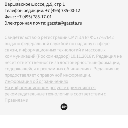
Варшавское шоссе, д.9, стр.1
Телефон редакции:
+7 (495) 785-00-12
Факс:
+7 (495) 785-17-01
Электронная почта:
gazeta@gazeta.ru
Свидетельство о регистрации СМИ Эл № ФС77-67642
выдано федеральной службой по надзору в сфере
связи, информационных технологий и массовых
коммуникаций (Роскомнадзор) 10.11.2016 г. Редакция не
несет ответственности за достоверность информации,
содержащейся в рекламных объявлениях. Редакция не
предоставляет справочной информации.
Информация об ограничениях
На информационном ресурсе применяются
рекомендательные технологии в соответствии с
Правилами
18+