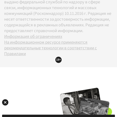
выдано федеральной службой по надзору в сфере
связи, информационных технологий и массовых
коммуникаций (Роскомнадзор) 10.11.2016 г. Редакция не
несет ответственности за достоверность информации,
содержащейся в рекламных объявлениях. Редакция не
предоставляет справочной информации.
Информация об ограничениях
На информационном ресурсе применяются
рекомендательные технологии в соответствии с
Правилами
18+