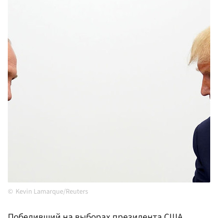
Kevin Lamarque/Reuters
Победивший на выборах президента
США