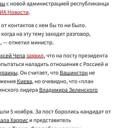
вы
с новой администрацией республиканца
ИА Новости
.
от контактов с кем бы то ни было.
когда на эту тему заходит разговор,
, — отметил министр.
ксей Чепа
заявил
, что на посту президента
пытаться наладить отношения с Россией и
краины
. Он считает, что
Вашингтон
не
бжения
Киева
, но очевидно, что «план
аинского лидера
Владимира Зеленского
и 5 ноября. За пост боролись кандидат от
ала Харрис
и представитель