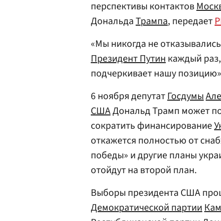
перспективы контактов
Моск
Дональда
Трампа
, передает
Р
«Мы никогда не отказывались 
Президент Путин
каждый раз, 
подчеркивает нашу позицию»
6 ноября депутат
Госдумы
Але
США
Дональд Трамп может по
сократить финансирование
У
откажется полностью от сна
победы» и другие планы укр
отойдут на второй план.
Выборы президента США прошл
Демократической партии
Кам