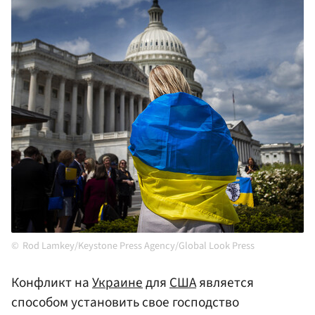
Rod Lamkey/Keystone Press Agency/Global Look Press
Конфликт на
Украине
для
США
является
способом установить свое господство