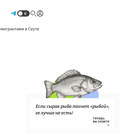
Авторизоваться
 мигрантами в Сеуте
Если сырая рыба пахнет «рыбой»,
ее лучше не есть!