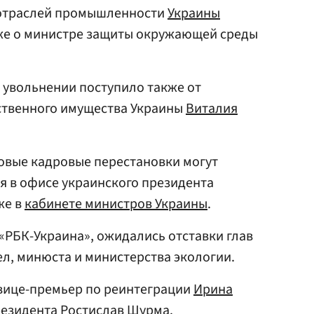
 отраслей промышленности
Украины
кже о министре защиты окружающей среды
б увольнении поступило также от
ственного имущества Украины
Виталия
новые кадровые перестановки могут
я в офисе украинского президента
кже в
кабинете министров Украины
.
«РБК-Украина», ожидались отставки глав
л, минюста и министерства экологии.
 вице-премьер по реинтеграции
Ирина
резидента Ростислав Шурма.