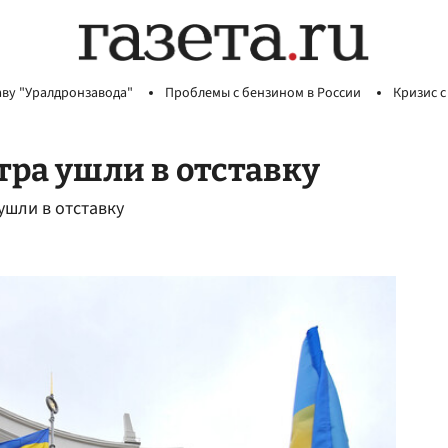
аву "Уралдронзавода"
Проблемы с бензином в России
Кризис с
ра ушли в отставку
ушли в отставку