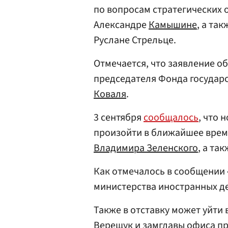
по вопросам стратегических
Александре
Камышине
, а та
Руслане Стрельце.
Отмечается, что заявление о
председателя Фонда государ
Коваля
.
3 сентября
сообщалось
, что 
произойти в ближайшее врем
Владимира Зеленского
, а та
Как отмечалось в сообщении 
министерства иностранных де
Также в отставку может уйти
Верещук
и замглавы офиса п