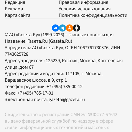
Редакция
Правовая информация
Реклама
Условия использования
Карта сайта
Политика конфиденциальности
© АО «Газета.Ру» (1999-2026) – Главные новости дня
Название:
Газета.Ru
(Gazeta.Ru)
Учредитель:
АО «Газета.Ру»
, ОГРН 1067761730376, ИНН
7743625728
Адрес учредителя: 125239, Россия, Москва, Коптевская
улица, дом 67
Адрес редакции и издателя:
117105
, г.
Москва
,
Варшавское шоссе, д.9, стр.1
Телефон редакции:
+7 (495) 785-00-12
Факс:
+7 (495) 785-17-01
Электронная почта:
gazeta@gazeta.ru
Свидетельство о регистрации СМИ Эл № ФС77-67642
выдано федеральной службой по надзору в сфере
связи, информационных технологий и массовых