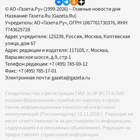
© АО «Газета.Ру» (1999-2026) – Главные новости дня
Название:
Газета.Ru
(Gazeta.Ru)
Учредитель:
АО «Газета.Ру»
, ОГРН 1067761730376, ИНН
7743625728
Адрес учредителя: 125239, Россия, Москва, Коптевская
улица, дом 67
Адрес редакции и издателя:
117105
, г.
Москва
,
Варшавское шоссе, д.9, стр.1
Телефон редакции:
+7 (495) 785-00-12
Факс:
+7 (495) 785-17-01
Электронная почта:
gazeta@gazeta.ru
Свидетельство о регистрации СМИ Эл № ФС77-67642
выдано федеральной службой по надзору в сфере
связи, информационных технологий и массовых
коммуникаций (Роскомнадзор) 10.11.2016 г. Редакция не
несет ответственности за достоверность информации,
содержащейся в рекламных объявлениях. Редакция не
предоставляет справочной информации.