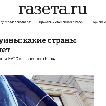
аву "Уралдронзавода"
Проблемы с бензином в России
Кризис с
уины: какие страны
лет
сти НАТО как военного блока