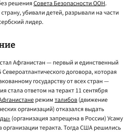
 без решения
Совета Безопасности ООН
.
страну, убивали детей, разрывали на части
сербский лидер.
ние
стал Афганистан — первый и единственный
5 Североатлантического договора, которая
акованному государству от всех стран —
я стала ответом на теракт 11 сентября
Афганистане
режим
талибов
(движение
ческих организаций) отказался выдать
иды»
(организация запрещена в России) Усаму
в организации теракта. Тогда США решились