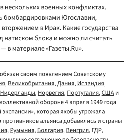
 в нескольких военных конфликтах.
сь бомбардировками Югославии,
 вторжением в Ирак. Какие государства
д натиском блока и можно ли считать
— в материале «Газеты.Ru».
 обязан своим появлением Советскому
ия
,
Великобритания
,
Дания
,
Исландия
,
Нидерланды
,
Норвегия
,
Португалия
,
США
и
коллективной обороне 4 апреля 1949 года
й экспансии», которая якобы угрожала
о противников альянса добавились и страны
ния
,
Румыния
,
Болгария
,
Венгрия
, ГДР,
ключившие соглашение по безопасности