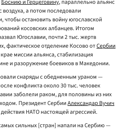
в
Боснию и Герцеговину
, параллельно альянс
 воздуха, а потом последовали
, чтобы остановить войну югославской
ований косовских албанцев. Итогом
азвал Югославии, почти 2 тыс. жертв
х, фактическое отделение Косово от
Сербии
 крае миссии альянса, стабилизация
вине и разоружение боевиков в Македонии.
овали снаряды с обедненным ураном —
после конфликта около 30 тыс. человек
авии заболели раком, для половины из них
сходом. Президент Сербии
Александар Вучич
действия НАТО настоящей агрессией.
самых сильных [стран] напали на Сербию —