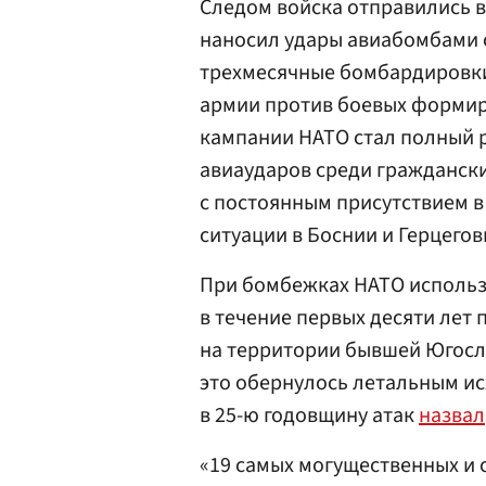
Следом войска отправились 
наносил удары авиабомбами с
трехмесячные бомбардировки
армии против боевых формир
кампании НАТО стал полный р
авиаударов среди граждански
с постоянным присутствием в
ситуации в Боснии и Герцего
При бомбежках НАТО использ
в течение первых десяти лет 
на территории бывшей Югосл
это обернулось летальным и
в 25-ю годовщину атак
назвал
«19 самых могущественных и 