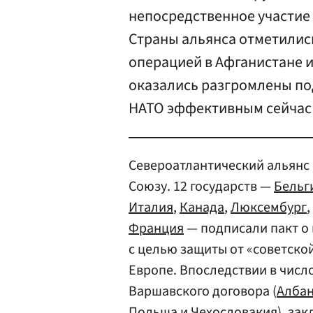
непосредственное участие
Страны альянса отметили
операцией в Афганистане и
оказались разгромлены по
НАТО эффективным сейчас 
Североатлантический альянс
Союзу. 12 государств —
Бельг
Италия
,
Канада
,
Люксембург
,
Франция
— подписали пакт о 
с целью защиты от «советско
Европе. Впоследствии в числ
Варшавского договора (
Алба
Польша
и Чехословакия), за