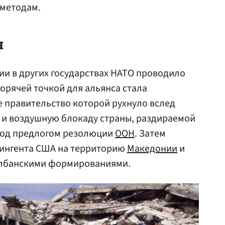
 методам.
я
и в других государствах НАТО проводило
горячей точкой для альянса стала
 правительство которой рухнуло вслед
ю и воздушную блокаду страны, раздираемой
под предлогом резолюции
ООН
. Затем
ингента США на территорию
Македонии
и
 албанскими формированиями.