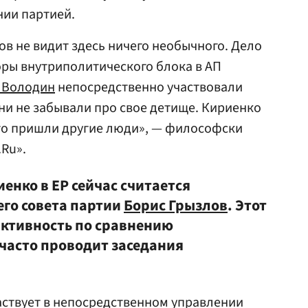
нии партией.
ов не видит здесь ничего необычного. Дело
оры внутриполитического блока в АП
 Володин
непосредственно участвовали
они не забывали про свое детище. Кириенко
осто пришли другие люди», — философски
.Ru».
енко в ЕР сейчас считается
го совета партии
Борис Грызлов
. Этот
активность по сравнению
часто проводит заседания
аствует в непосредственном управлении