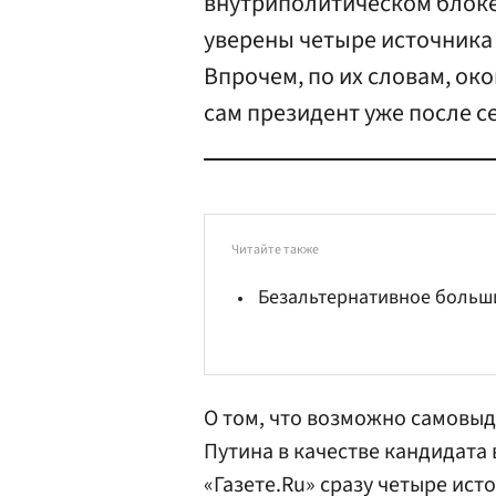
внутриполитическом блоке
уверены четыре источника 
Впрочем, по их словам, ок
сам президент уже после 
Читайте также
Безальтернативное больш
О том, что возможно самовы
Путин
а в качестве кандидата 
«Газете.Ru» сразу четыре ист