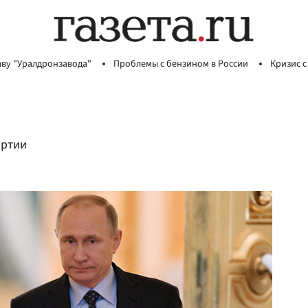
аву "Уралдронзавода"
Проблемы с бензином в России
Кризис с
артии