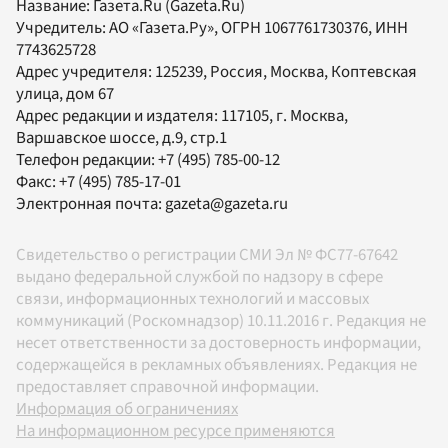
Название:
Газета.Ru
(Gazeta.Ru)
Учредитель:
АО «Газета.Ру»
, ОГРН 1067761730376, ИНН
7743625728
Адрес учредителя: 125239, Россия, Москва, Коптевская
улица, дом 67
Адрес редакции и издателя:
117105
, г.
Москва
,
Варшавское шоссе, д.9, стр.1
Телефон редакции:
+7 (495) 785-00-12
Факс:
+7 (495) 785-17-01
Электронная почта:
gazeta@gazeta.ru
Свидетельство о регистрации СМИ Эл № ФС77-67642
выдано федеральной службой по надзору в сфере
связи, информационных технологий и массовых
коммуникаций (Роскомнадзор) 10.11.2016 г. Редакция не
несет ответственности за достоверность информации,
содержащейся в рекламных объявлениях. Редакция не
предоставляет справочной информации.
Информация об ограничениях
На информационном ресурсе применяются