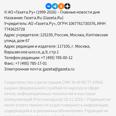
© АО «Газета.Ру» (1999-2026) – Главные новости дня
Название:
Газета.Ru
(Gazeta.Ru)
Учредитель:
АО «Газета.Ру»
, ОГРН 1067761730376, ИНН
7743625728
Адрес учредителя: 125239, Россия, Москва, Коптевская
улица, дом 67
Адрес редакции и издателя:
117105
, г.
Москва
,
Варшавское шоссе, д.9, стр.1
Телефон редакции:
+7 (495) 785-00-12
Факс:
+7 (495) 785-17-01
Электронная почта:
gazeta@gazeta.ru
Свидетельство о регистрации СМИ Эл № ФС77-67642
выдано федеральной службой по надзору в сфере
связи, информационных технологий и массовых
коммуникаций (Роскомнадзор) 10.11.2016 г. Редакция не
несет ответственности за достоверность информации,
содержащейся в рекламных объявлениях. Редакция не