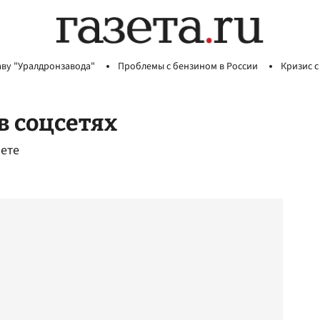
аву "Уралдронзавода"
Проблемы с бензином в России
Кризис с
в соцсетях
нете