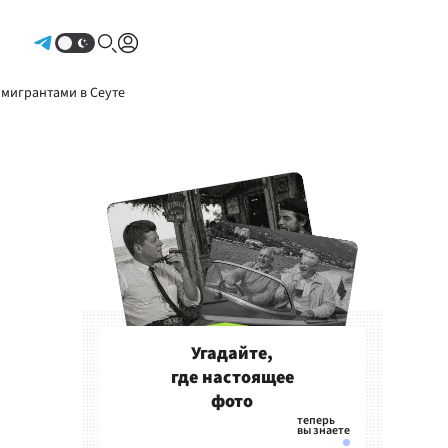
Авторизоваться
 мигрантами в Сеуте
Угадайте,
где настоящее
фото