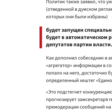
Политик также заявил, что у
(отведенной в думском реглам
которых они были избраны)
будет запущен специальны
будет в автоматическом 
депутатов партии власти
Как дополнил собеседник в а
«агрегатор» информации в со
попало на него, достаточно 
определенный хештег «Едино
«Это подстегнет конкуренцию
прогнозирует замсекретаря ге
премодерации сообщений на са