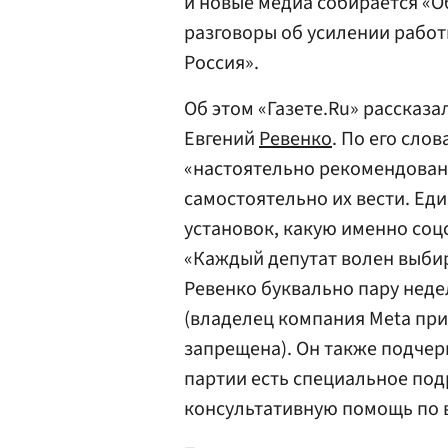
и новые медиа собирается «
разговоры об усилении работ
Россия».
Об этом «Газете.Ru» рассказа
Евгений
Ревенко
. По его сло
«настоятельно рекомендовано
самостоятельно их вести. Еди
установок, какую именно соцс
«Каждый депутат волен выбира
Ревенко буквально пару недел
(владелец компания Meta при
запрещена). Он также подчер
партии есть специальное под
консультативную помощь по в