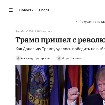
Новости
Спорт
Покушение на гл
9 ноября 2016 12:26
Политика
Трамп пришел с револ
Как Дональду Трампу удалось победить на выб
Александр Братерский
Игорь Крючков