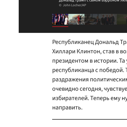
Дональд Трамп с сыном Бэрроном Уиль
John Locher/AP
Республиканец Дональд Тр
Хиллари Клинтон, став в в
президентом в истории. Та
республиканца с победой. 
раздражения политическим
очевидно сегодня, чувств
избирателей. Теперь ему н
направить.