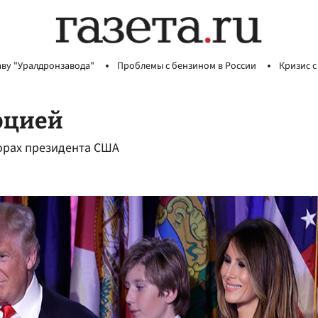
аву "Уралдронзавода"
Проблемы с бензином в России
Кризис с
юцией
орах президента США