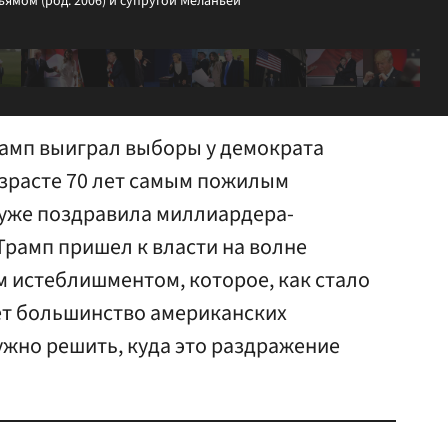
ямом (род. 2006) и супругой Меланьей
амп выиграл выборы у демократа
озрасте 70 лет самым пожилым
 уже поздравила миллиардера-
Трамп пришел к власти на волне
 истеблишментом, которое, как стало
ует большинство американских
ужно решить, куда это раздражение