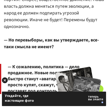
власть должна меняться путем эволюции, а
народ ее должен подпирать угрозой
революции. Иначе не будет! Перемены будут
однозначно.
— Но перевыборы, как вы утверждаете, все-
таки смысла не имеют?
— К сожалению, политика — дело
продажное. Новые политические силы
быстро станут «аватарами» старых. Их
просто купят, скажут, что делать, и
поставят под контроль.
Угадайте, где
настоящее фото